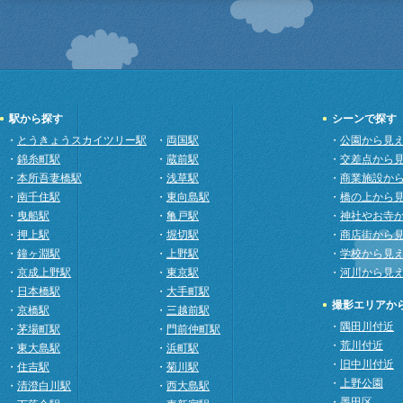
駅から探す
シーンで探す
・
とうきょうスカイツリー駅
・
両国駅
・
公園から見
・
錦糸町駅
・
蔵前駅
・
交差点から
・
本所吾妻橋駅
・
浅草駅
・
商業施設か
・
南千住駅
・
東向島駅
・
橋の上から
・
曳船駅
・
亀戸駅
・
神社やお寺
・
押上駅
・
堀切駅
・
商店街から
・
鐘ヶ淵駅
・
上野駅
・
学校から見
・
京成上野駅
・
東京駅
・
河川から見
・
日本橋駅
・
大手町駅
撮影エリアか
・
京橋駅
・
三越前駅
・
隅田川付近
・
茅場町駅
・
門前仲町駅
・
荒川付近
・
東大島駅
・
浜町駅
・
旧中川付近
・
住吉駅
・
菊川駅
・
上野公園
・
清澄白川駅
・
西大島駅
・
墨田区