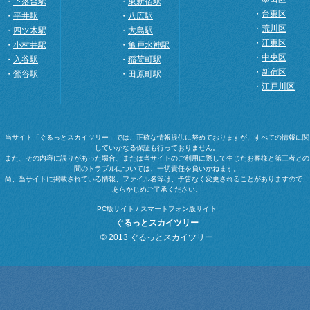
・
下落合駅
・
東新宿駅
・
台東区
・
平井駅
・
八広駅
・
荒川区
・
四ツ木駅
・
大島駅
・
江東区
・
小村井駅
・
亀戸水神駅
・
中央区
・
入谷駅
・
稲荷町駅
・
新宿区
・
鶯谷駅
・
田原町駅
・
江戸川区
当サイト「ぐるっとスカイツリー」では、正確な情報提供に努めておりますが、すべての情報に関
していかなる保証も行っておりません。
また、その内容に誤りがあった場合、または当サイトのご利用に際して生じたお客様と第三者との
間のトラブルについては、一切責任を負いかねます。
尚、当サイトに掲載されている情報、ファイル名等は、予告なく変更されることがありますので、
あらかじめご了承ください。
PC版サイト /
スマートフォン版サイト
ぐるっとスカイツリー
© 2013 ぐるっとスカイツリー