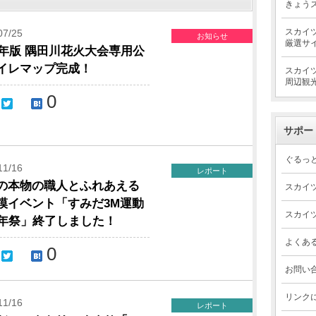
きょう
スカイ
07/25
お知らせ
厳選サ
15年版 隅田川花火大会専用公
イレマップ完成！
スカイ
周辺観
0
サポー
ぐるっ
11/16
レポート
の本物の職人とふれあえる
スカイ
模イベント「すみだ3M運動
スカイ
周年祭」終了しました！
よくあ
0
お問い
リンク
11/16
レポート