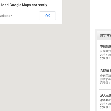
t load Google Maps correctly.
OK
website?
おすす
本龍院(
台東区浅
おすすめ
穴場度：
言問橋
台東区浅
おすすめ
穴場度：
汐入公
都道46
おすすめ
穴場度：