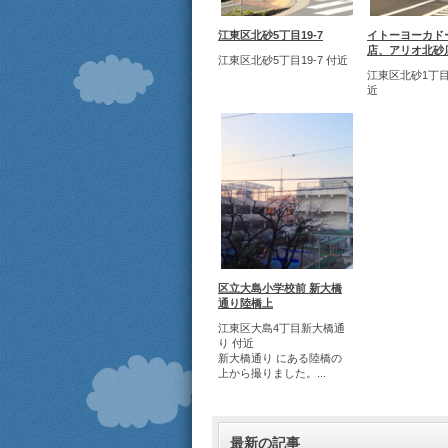
江東区北砂5丁目19-7
イトーヨーカド
店、アリオ北砂
江東区北砂5丁目19-7 付近
江東区北砂1丁目1
近
区立大島小学校前 新大橋
通り陸橋上
江東区大島4丁目新大橋通
り 付近
新大橋通り にある陸橋の
上から撮りました。...
最新の記事