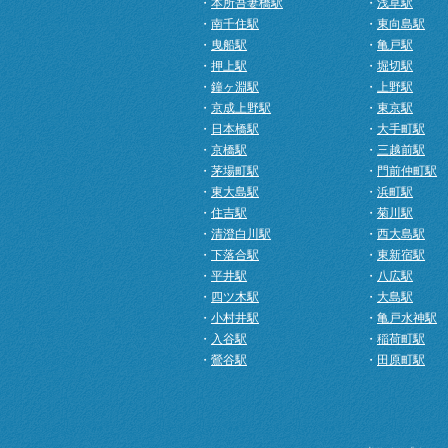
・
本所吾妻橋駅
・
浅草駅
・
南千住駅
・
東向島駅
・
曳船駅
・
亀戸駅
・
押上駅
・
堀切駅
・
鐘ヶ淵駅
・
上野駅
・
京成上野駅
・
東京駅
・
日本橋駅
・
大手町駅
・
京橋駅
・
三越前駅
・
茅場町駅
・
門前仲町駅
・
東大島駅
・
浜町駅
・
住吉駅
・
菊川駅
・
清澄白川駅
・
西大島駅
・
下落合駅
・
東新宿駅
・
平井駅
・
八広駅
・
四ツ木駅
・
大島駅
・
小村井駅
・
亀戸水神駅
・
入谷駅
・
稲荷町駅
・
鶯谷駅
・
田原町駅