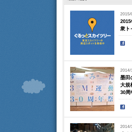
2015/
20
衆ト
2014/
墨田
大規
30
2014/