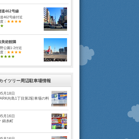
道462号線
道462号線付近
★★★★
度：
★
森美術館隣
野公園1-2付近
★★★★
度：
★★★★
カイツリー周辺駐車場情報
05月18日
 PARK向島1丁目第2駐車場の料
05月16日
 錦糸町
05月16日