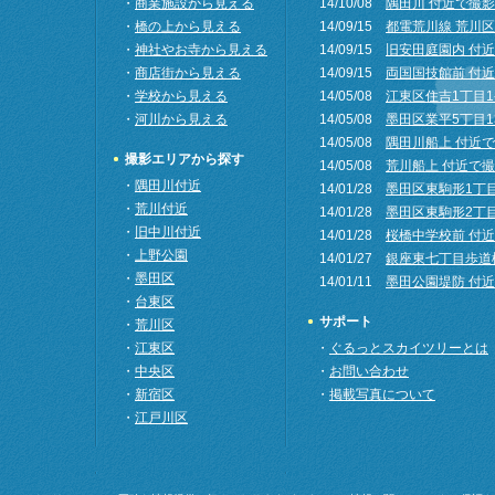
・
商業施設から見える
14/10/08
隅田川 付近で撮
・
橋の上から見える
14/09/15
都電荒川線 荒川
・
神社やお寺から見える
14/09/15
旧安田庭園内 付
・
商店街から見える
14/09/15
両国国技館前 付
・
学校から見える
14/05/08
江東区住吉1丁目1
・
河川から見える
14/05/08
墨田区業平5丁目1
14/05/08
隅田川船上 付近
撮影エリアから探す
14/05/08
荒川船上 付近で
・
隅田川付近
14/01/28
墨田区東駒形1丁目
・
荒川付近
14/01/28
墨田区東駒形2丁目
・
旧中川付近
14/01/28
桜橋中学校前 付
・
上野公園
14/01/27
銀座東七丁目歩道
・
墨田区
14/01/11
墨田公園堤防 付
・
台東区
13/12/21
ちいさな硝子の本
サポート
・
荒川区
13/12/21
向島百花園 付近
・
江東区
・
ぐるっとスカイツリーとは
13/12/21
千田橋 付近で撮
・
中央区
・
お問い合わせ
13/12/21
吾妻橋ライフタワ
・
新宿区
・
掲載写真について
13/12/21
第五福竜丸前 付
・
江戸川区
13/12/21
夢の島公園 かも
13/12/21
墨田区東向島一丁
13/12/21
東四つ木避難橋 
13/12/21
木根川橋 付近で