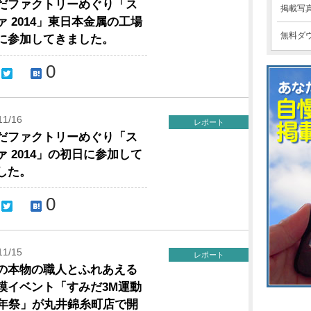
だファクトリーめぐり「ス
掲載写
ァ 2014」東日本金属の工場
無料ダ
に参加してきました。
0
11/16
レポート
だファクトリーめぐり「ス
ァ 2014」の初日に参加して
した。
0
11/15
レポート
の本物の職人とふれあえる
模イベント「すみだ3M運動
周年祭」が丸井錦糸町店で開