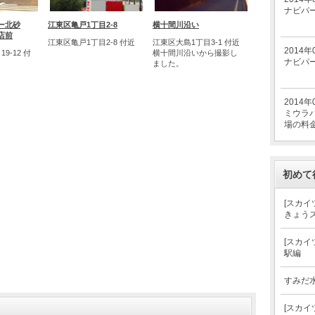
ナビパ
ー北砂
江東区亀戸1丁目2-8
横十間川沿い
店前
江東区亀戸1丁目2-8 付近
江東区大島1丁目3-1 付近
2014年
9-12 付
横十間川沿いから撮影し
ナビパ
ました。
2014年
ミウラパ
場の料
初めて
[スカイ
きょう
[スカイ
駅編
すみだ
[スカイ