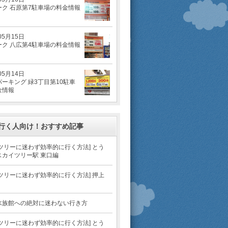
ーク 石原第7駐車場の料金情報
05月15日
ーク 八広第4駐車場の料金情報
05月14日
ーキング 緑3丁目第10駐車
金情報
行く人向け！おすすめ記事
ツリーに迷わず効率的に行く方法] とう
スカイツリー駅 東口編
ツリーに迷わず効率的に行く方法] 押上
水族館への絶対に迷わない行き方
ツリーに迷わず効率的に行く方法] とう