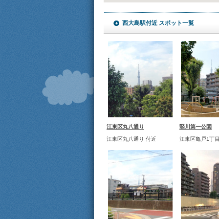
西大島駅付近 スポット一覧
江東区丸八通り
竪川第一公園
江東区丸八通り 付近
江東区亀戸1丁目