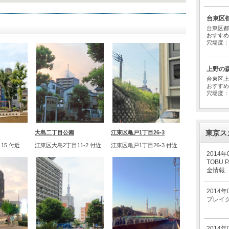
台東区都
台東区都
おすすめ
穴場度：
上野の
台東区上
おすすめ
穴場度：
東京ス
大島二丁目公園
江東区亀戸1丁目26-3
15 付近
江東区大島2丁目11-2 付近
江東区亀戸1丁目26-3 付近
2014年
TOBU
金情報
2014年
ブレイク
2014年