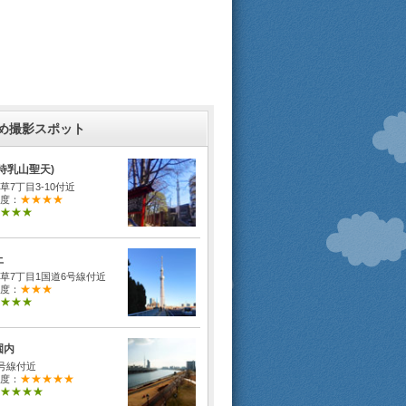
め撮影スポット
待乳山聖天)
草7丁目3-10付近
★★★★
度：
★★★
上
草7丁目1国道6号線付近
★★★
度：
★★★
園内
1号線付近
★★★★★
度：
★★★★