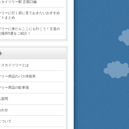
スカイツリー駅 正面口編
ツリーに行く前に見ておきたいおすすめ
イトまとめ
ツリーに来たらここにも行こう！王道の
光場所5選をご紹介！
ト
とスカイツリーとは
ツリー周辺のバス停留所
ツリー周辺の駐車場
る質問
合わせ
について