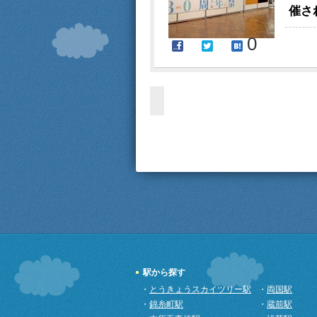
催さ
0
駅から探す
・
とうきょうスカイツリー駅
・
両国駅
・
錦糸町駅
・
蔵前駅