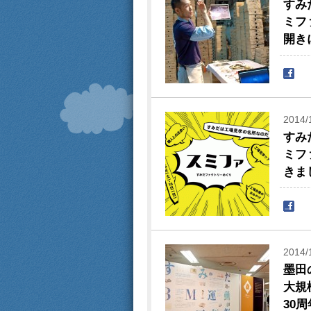
すみ
ミフ
開き
2014/
すみ
ミフ
きま
2014/
墨田
大規
30