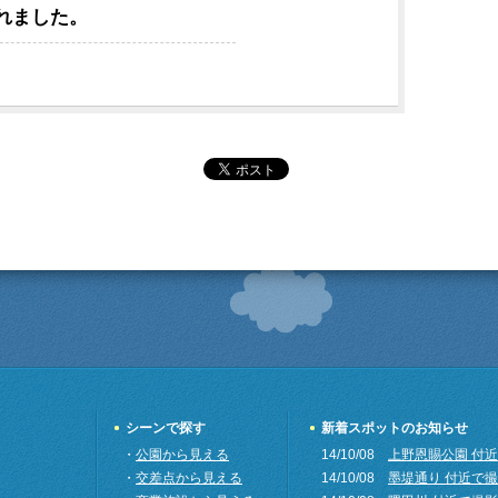
れました。
シーンで探す
新着スポットのお知らせ
・
公園から見える
14/10/08
上野恩賜公園 付
・
交差点から見える
14/10/08
墨堤通り 付近で