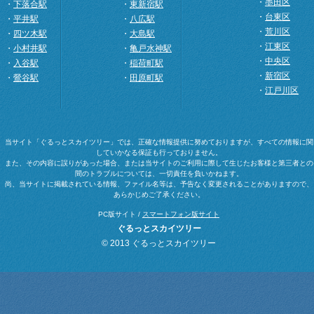
・
墨田区
・
下落合駅
・
東新宿駅
・
台東区
・
平井駅
・
八広駅
・
荒川区
・
四ツ木駅
・
大島駅
・
江東区
・
小村井駅
・
亀戸水神駅
・
中央区
・
入谷駅
・
稲荷町駅
・
新宿区
・
鶯谷駅
・
田原町駅
・
江戸川区
当サイト「ぐるっとスカイツリー」では、正確な情報提供に努めておりますが、すべての情報に関
していかなる保証も行っておりません。
また、その内容に誤りがあった場合、または当サイトのご利用に際して生じたお客様と第三者との
間のトラブルについては、一切責任を負いかねます。
尚、当サイトに掲載されている情報、ファイル名等は、予告なく変更されることがありますので、
あらかじめご了承ください。
PC版サイト /
スマートフォン版サイト
ぐるっとスカイツリー
© 2013 ぐるっとスカイツリー