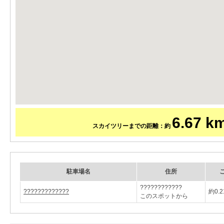
6.67 k
スカイツリーまでの距離：約
駐車場名
住所
????????????
?????????????
約0.2
このスポットから