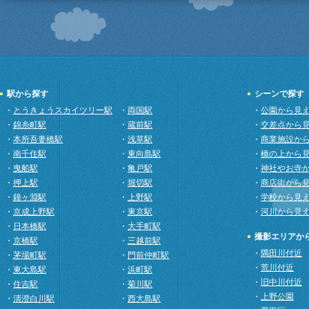
駅から探す
シーンで探す
・
とうきょうスカイツリー駅
・
両国駅
・
公園から見
・
錦糸町駅
・
蔵前駅
・
交差点から
・
本所吾妻橋駅
・
浅草駅
・
商業施設か
・
南千住駅
・
東向島駅
・
橋の上から
・
曳船駅
・
亀戸駅
・
神社やお寺
・
押上駅
・
堀切駅
・
商店街から
・
鐘ヶ淵駅
・
上野駅
・
学校から見
・
京成上野駅
・
東京駅
・
河川から見
・
日本橋駅
・
大手町駅
撮影エリアか
・
京橋駅
・
三越前駅
・
隅田川付近
・
茅場町駅
・
門前仲町駅
・
荒川付近
・
東大島駅
・
浜町駅
・
旧中川付近
・
住吉駅
・
菊川駅
・
上野公園
・
清澄白川駅
・
西大島駅