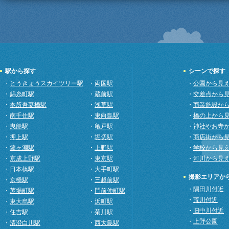
駅から探す
シーンで探す
・
とうきょうスカイツリー駅
・
両国駅
・
公園から見
・
錦糸町駅
・
蔵前駅
・
交差点から
・
本所吾妻橋駅
・
浅草駅
・
商業施設か
・
南千住駅
・
東向島駅
・
橋の上から
・
曳船駅
・
亀戸駅
・
神社やお寺
・
押上駅
・
堀切駅
・
商店街から
・
鐘ヶ淵駅
・
上野駅
・
学校から見
・
京成上野駅
・
東京駅
・
河川から見
・
日本橋駅
・
大手町駅
撮影エリアか
・
京橋駅
・
三越前駅
・
隅田川付近
・
茅場町駅
・
門前仲町駅
・
荒川付近
・
東大島駅
・
浜町駅
・
旧中川付近
・
住吉駅
・
菊川駅
・
上野公園
・
清澄白川駅
・
西大島駅