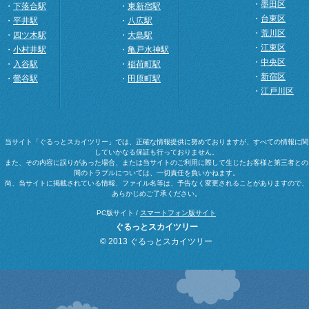
・
墨田区
・
下落合駅
・
東新宿駅
・
台東区
・
平井駅
・
八広駅
・
荒川区
・
四ツ木駅
・
大島駅
・
江東区
・
小村井駅
・
亀戸水神駅
・
中央区
・
入谷駅
・
稲荷町駅
・
新宿区
・
鶯谷駅
・
田原町駅
・
江戸川区
当サイト「ぐるっとスカイツリー」では、正確な情報提供に努めておりますが、すべての情報に関
していかなる保証も行っておりません。
また、その内容に誤りがあった場合、または当サイトのご利用に際して生じたお客様と第三者との
間のトラブルについては、一切責任を負いかねます。
尚、当サイトに掲載されている情報、ファイル名等は、予告なく変更されることがありますので、
あらかじめご了承ください。
PC版サイト /
スマートフォン版サイト
ぐるっとスカイツリー
© 2013 ぐるっとスカイツリー