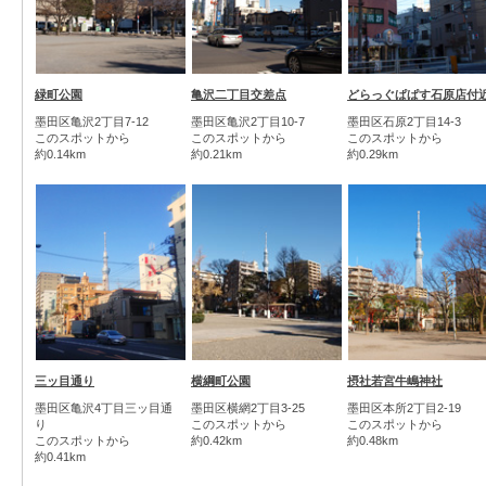
緑町公園
亀沢二丁目交差点
どらっぐぱぱす石原店付
墨田区亀沢2丁目7-12
墨田区亀沢2丁目10-7
墨田区石原2丁目14-3
このスポットから
このスポットから
このスポットから
約0.14km
約0.21km
約0.29km
三ッ目通り
横綱町公園
摂社若宮牛嶋神社
墨田区亀沢4丁目三ッ目通
墨田区横網2丁目3-25
墨田区本所2丁目2-19
り
このスポットから
このスポットから
このスポットから
約0.42km
約0.48km
約0.41km