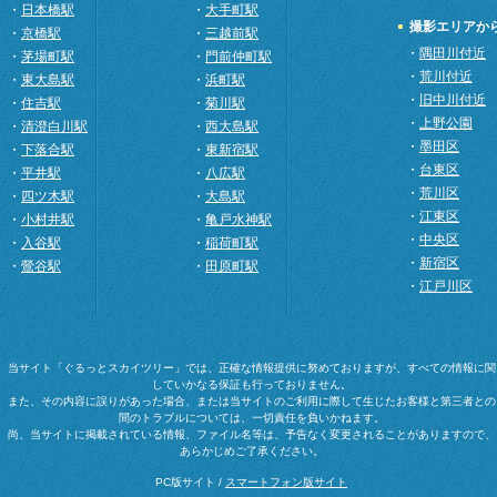
・
日本橋駅
・
大手町駅
撮影エリアか
・
京橋駅
・
三越前駅
・
隅田川付近
・
茅場町駅
・
門前仲町駅
・
荒川付近
・
東大島駅
・
浜町駅
・
旧中川付近
・
住吉駅
・
菊川駅
・
上野公園
・
清澄白川駅
・
西大島駅
・
墨田区
・
下落合駅
・
東新宿駅
・
台東区
・
平井駅
・
八広駅
・
荒川区
・
四ツ木駅
・
大島駅
・
江東区
・
小村井駅
・
亀戸水神駅
・
中央区
・
入谷駅
・
稲荷町駅
・
新宿区
・
鶯谷駅
・
田原町駅
・
江戸川区
当サイト「ぐるっとスカイツリー」では、正確な情報提供に努めておりますが、すべての情報に関
していかなる保証も行っておりません。
また、その内容に誤りがあった場合、または当サイトのご利用に際して生じたお客様と第三者との
間のトラブルについては、一切責任を負いかねます。
尚、当サイトに掲載されている情報、ファイル名等は、予告なく変更されることがありますので、
あらかじめご了承ください。
PC版サイト /
スマートフォン版サイト