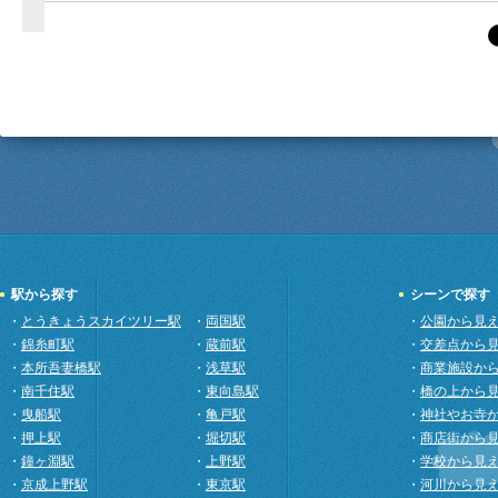
駅から探す
シーンで探す
・
とうきょうスカイツリー駅
・
両国駅
・
公園から見
・
錦糸町駅
・
蔵前駅
・
交差点から
・
本所吾妻橋駅
・
浅草駅
・
商業施設か
・
南千住駅
・
東向島駅
・
橋の上から
・
曳船駅
・
亀戸駅
・
神社やお寺
・
押上駅
・
堀切駅
・
商店街から
・
鐘ヶ淵駅
・
上野駅
・
学校から見
・
京成上野駅
・
東京駅
・
河川から見