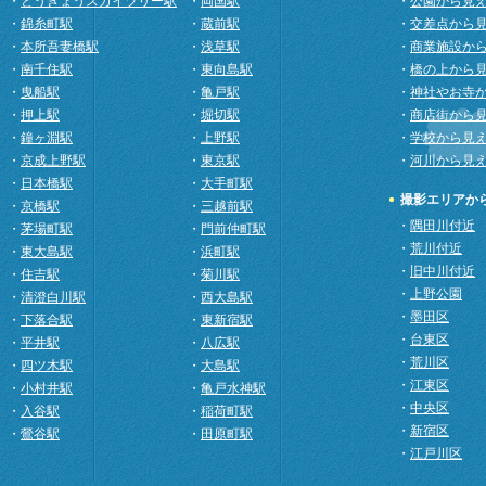
・
とうきょうスカイツリー駅
・
両国駅
・
公園から見
・
錦糸町駅
・
蔵前駅
・
交差点から
・
本所吾妻橋駅
・
浅草駅
・
商業施設か
・
南千住駅
・
東向島駅
・
橋の上から
・
曳船駅
・
亀戸駅
・
神社やお寺
・
押上駅
・
堀切駅
・
商店街から
・
鐘ヶ淵駅
・
上野駅
・
学校から見
・
京成上野駅
・
東京駅
・
河川から見
・
日本橋駅
・
大手町駅
撮影エリアか
・
京橋駅
・
三越前駅
・
隅田川付近
・
茅場町駅
・
門前仲町駅
・
荒川付近
・
東大島駅
・
浜町駅
・
旧中川付近
・
住吉駅
・
菊川駅
・
上野公園
・
清澄白川駅
・
西大島駅
・
墨田区
・
下落合駅
・
東新宿駅
・
台東区
・
平井駅
・
八広駅
・
荒川区
・
四ツ木駅
・
大島駅
・
江東区
・
小村井駅
・
亀戸水神駅
・
中央区
・
入谷駅
・
稲荷町駅
・
新宿区
・
鶯谷駅
・
田原町駅
・
江戸川区