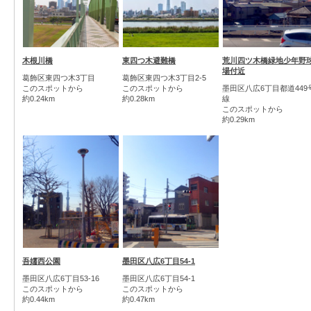
木根川橋
東四つ木避難橋
荒川四ツ木橋緑地少年野
場付近
葛飾区東四つ木3丁目
葛飾区東四つ木3丁目2-5
このスポットから
このスポットから
墨田区八広6丁目都道449
約0.24km
約0.28km
線
このスポットから
約0.29km
吾嬬西公園
墨田区八広6丁目54-1
墨田区八広6丁目53-16
墨田区八広6丁目54-1
このスポットから
このスポットから
約0.44km
約0.47km