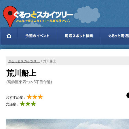
ぐるっとスカイツリー
» 荒川船上
荒川船上
(葛飾区東四つ木3丁目付近)
★★★
おすすめ度：
★★★
穴場度：