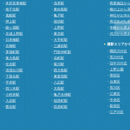
・
本所吾妻橋駅
・
浅草駅
・
商業施設か
・
南千住駅
・
東向島駅
・
橋の上から
・
曳船駅
・
亀戸駅
・
神社やお寺
・
押上駅
・
堀切駅
・
商店街から
・
鐘ヶ淵駅
・
上野駅
・
学校から見
・
京成上野駅
・
東京駅
・
河川から見
・
日本橋駅
・
大手町駅
撮影エリアか
・
京橋駅
・
三越前駅
・
隅田川付近
・
茅場町駅
・
門前仲町駅
・
荒川付近
・
東大島駅
・
浜町駅
・
旧中川付近
・
住吉駅
・
菊川駅
・
上野公園
・
清澄白川駅
・
西大島駅
・
墨田区
・
下落合駅
・
東新宿駅
・
台東区
・
平井駅
・
八広駅
・
荒川区
・
四ツ木駅
・
大島駅
・
江東区
・
小村井駅
・
亀戸水神駅
・
中央区
・
入谷駅
・
稲荷町駅
・
新宿区
・
鶯谷駅
・
田原町駅
・
江戸川区