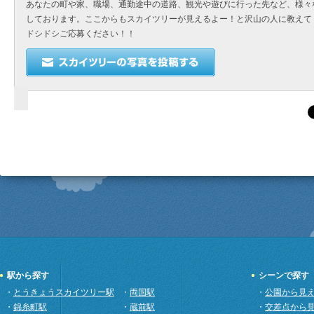
あなたの町や家、職場、通勤途中の道路、観光や遊びに行った先など、様々
しております。ここからもスカイツリーが見えるよー！と沢山の人に教えて
ドシドシご応募ください！！
駅から探す
シーンで探す
・
とうきょうスカイツリー駅
・
両国駅
・
公園から見
・
錦糸町駅
・
蔵前駅
・
交差点から