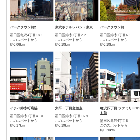
パークタウン前2
東武ホテルレバント東京
パークタウン前
墨田区亀沢4丁目18-1
墨田区錦糸1丁目2-2
墨田区錦糸1丁目6-1
このスポットから
このスポットから
このスポットから
約0.06km
約0.10km
約0.10km
イチバ錦糸町店脇
太平一丁目交差点
亀沢四丁目 ファミリーマ
ト前
墨田区錦糸1丁目4-10
墨田区錦糸1丁目16-9
このスポットから
このスポットから
墨田区亀沢4丁目8
約0.17km
約0.19km
このスポットから
約0.20km