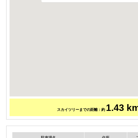
1.43 k
スカイツリーまでの距離：約
駐車場名
住所