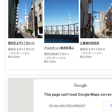
墨田区太平1丁目3-13
正慶歯科医院前
アルカキット錦糸町屋上
墨田区太平1丁目3-13
墨田区太平1丁目4-6
このスポットから
このスポットから
墨田区錦糸2丁目2-1
約0.21km
約0.23km
このスポットから
約0.21km
This page can't load Google Maps correct
Do you own this website?