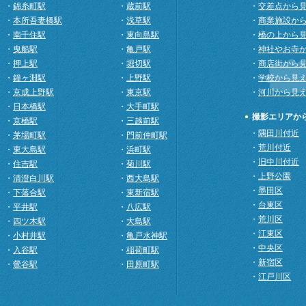
・
錦糸町駅
・
蔵前駅
・
交差点から
・
本所吾妻橋駅
・
浅草駅
・
商業施設か
・
南千住駅
・
東向島駅
・
橋の上から
・
曳船駅
・
亀戸駅
・
神社やお寺
・
押上駅
・
堀切駅
・
商店街から
・
鐘ヶ淵駅
・
上野駅
・
学校から見
・
京成上野駅
・
東京駅
・
河川から見
・
日本橋駅
・
大手町駅
撮影エリアか
・
京橋駅
・
三越前駅
・
隅田川付近
・
茅場町駅
・
門前仲町駅
・
荒川付近
・
東大島駅
・
浜町駅
・
旧中川付近
・
住吉駅
・
菊川駅
・
上野公園
・
清澄白川駅
・
西大島駅
・
墨田区
・
下落合駅
・
東新宿駅
・
台東区
・
平井駅
・
八広駅
・
荒川区
・
四ツ木駅
・
大島駅
・
江東区
・
小村井駅
・
亀戸水神駅
・
中央区
・
入谷駅
・
稲荷町駅
・
新宿区
・
鶯谷駅
・
田原町駅
・
江戸川区