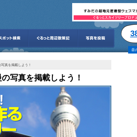
3
昼
の写真を掲載しよう！
慢の写真を掲載しよう！