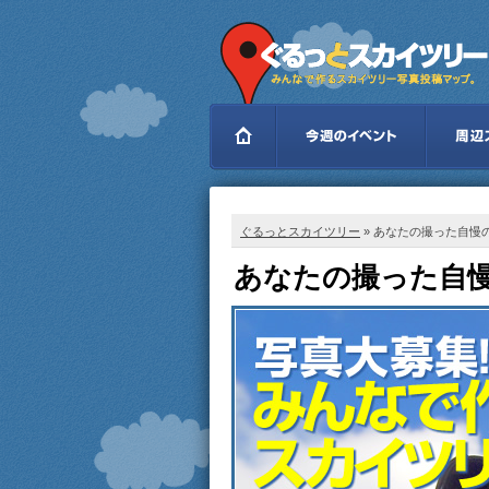
ぐるっとスカイツリー
» あなたの撮った自慢
あなたの撮った自