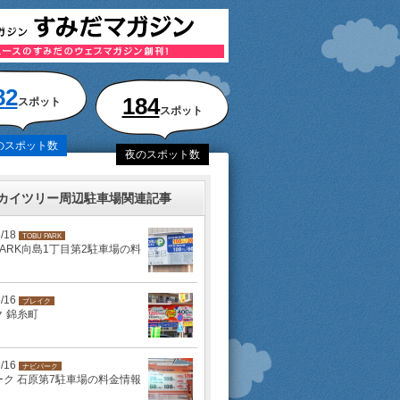
82
184
スポット
スポット
のスポット数
夜のスポット数
カイツリー周辺駐車場関連記事
5/18
TOBU PARK
 PARK向島1丁目第2駐車場の料
5/16
ブレイク
 錦糸町
5/16
ナビパーク
ーク 石原第7駐車場の料金情報