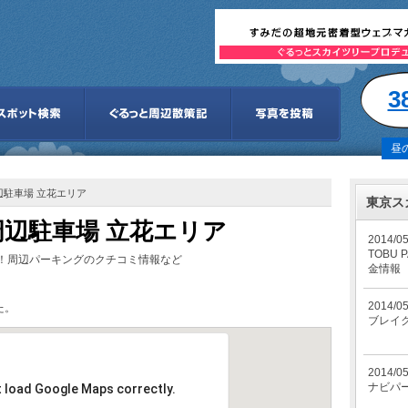
3
昼
辺駐車場 立花エリア
東京ス
辺駐車場 立花エリア
2014/0
TOBU
！周辺パーキングのクチコミ情報など
金情報
2014/0
た。
ブレイク
2014/0
ナビパ
t load Google Maps correctly.