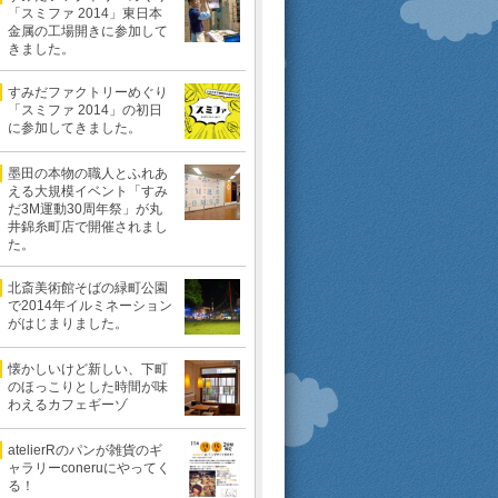
「スミファ 2014」東日本
金属の工場開きに参加して
きました。
すみだファクトリーめぐり
「スミファ 2014」の初日
に参加してきました。
墨田の本物の職人とふれあ
える大規模イベント「すみ
だ3M運動30周年祭」が丸
井錦糸町店で開催されまし
た。
北斎美術館そばの緑町公園
で2014年イルミネーション
がはじまりました。
懐かしいけど新しい、下町
のほっこりとした時間が味
わえるカフェギーゾ
atelierRのパンが雑貨のギ
ャラリーconeruにやってく
る！