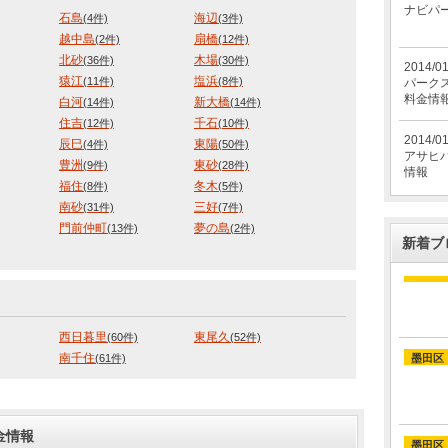
ナビパ
石島
海辺
(4件)
(3件)
越中島
扇橋
(2件)
(12件)
北砂
木場
(36件)
(30件)
2014/0
猿江
塩浜
(11件)
(8件)
パーク
料金情
白河
新大橋
(14件)
(14件)
住吉
千石
(12件)
(10件)
2014/0
辰巳
東陽
(4件)
(50件)
アサヒ
豊洲
東砂
(9件)
(28件)
情報
福住
冬木
(8件)
(5件)
南砂
三好
(31件)
(7件)
門前仲町
夢の島
(13件)
(2件)
新着ブ
西日暮里
東尾久
(60件)
(52件)
南千住
(61件)
墨田区
金情報
墨田区