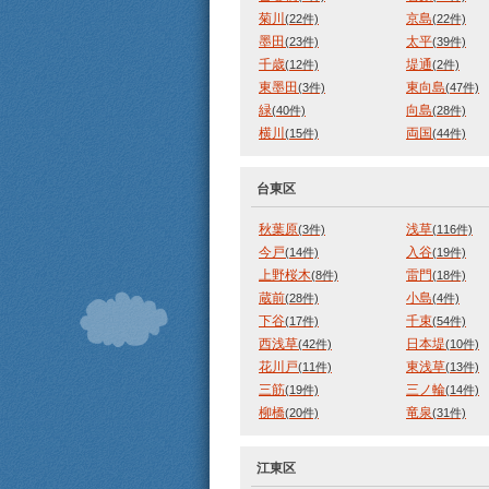
菊川
京島
(22件)
(22件)
墨田
太平
(23件)
(39件)
千歳
堤通
(12件)
(2件)
東墨田
東向島
(3件)
(47件)
緑
向島
(40件)
(28件)
横川
両国
(15件)
(44件)
台東区
秋葉原
浅草
(3件)
(116件)
今戸
入谷
(14件)
(19件)
上野桜木
雷門
(8件)
(18件)
蔵前
小島
(28件)
(4件)
下谷
千束
(17件)
(54件)
西浅草
日本堤
(42件)
(10件)
花川戸
東浅草
(11件)
(13件)
三筋
三ノ輪
(19件)
(14件)
柳橋
竜泉
(20件)
(31件)
江東区