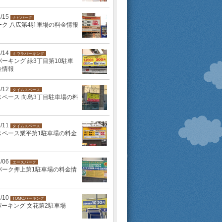
5/15
ナビパーク
ーク 八広第4駐車場の料金情報
5/14
ミウラパーキング
ーキング 緑3丁目第10駐車
金情報
5/12
タイムスペース
スペース 向島3丁目駐車場の料
5/11
タイムスペース
スペース業平第1駐車場の料金
5/06
エースパーク
パーク押上第1駐車場の料金情
2/10
TOMOパーキング
パーキング 文花第2駐車場