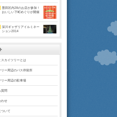
墨田区内28のお店が参加！
おいしい下町めぐりが開催
深川ギャザリアイルミネー
ション2014
ト
とスカイツリーとは
ツリー周辺のバス停留所
ツリー周辺の駐車場
る質問
合わせ
について