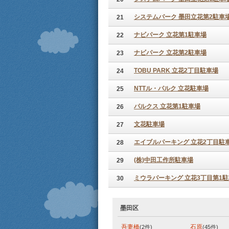
システムパーク 墨田立花第2駐車
21
ナビパーク 立花第1駐車場
22
ナビパーク 立花第2駐車場
23
TOBU PARK 立花2丁目駐車場
24
NTTル・パルク 立花駐車場
25
パルクス 立花第1駐車場
26
文花駐車場
27
エイブルパーキング 立花2丁目駐
28
(株)中田工作所駐車場
29
ミウラパーキング 立花3丁目第1
30
墨田区
吾妻橋
石原
(2件)
(45件)