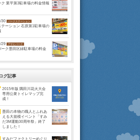
ーク 業平第3駐車場の料金情報
1/30
パークステーション
ステーション 石原第1駐車場の
報
1/29
アサヒパーク
パーク墨田区緑駐車場の料金
ログ記事
2015年版 隅田川花火大会
専用公衆トイレマップ完
成！
墨田の本物の職人とふれあ
える大規模イベント「すみ
だ3M運動30周年祭」終了
しました！
すみだファクトリーめぐり