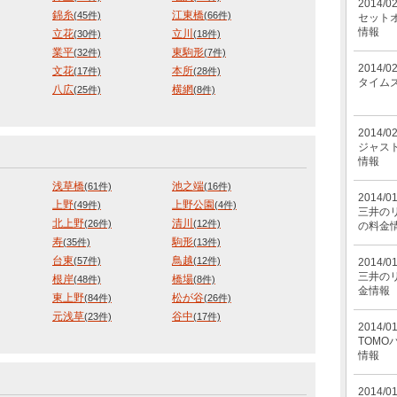
2014/0
錦糸
江東橋
(45件)
(66件)
セット
情報
立花
立川
(30件)
(18件)
業平
東駒形
(32件)
(7件)
2014/0
文花
本所
(17件)
(28件)
タイム
八広
横網
(25件)
(8件)
2014/0
ジャス
情報
浅草橋
池之端
(61件)
(16件)
2014/0
上野
上野公園
(49件)
(4件)
三井のリ
北上野
清川
(26件)
(12件)
の料金
寿
駒形
(35件)
(13件)
台東
鳥越
(57件)
(12件)
2014/0
三井の
根岸
橋場
(48件)
(8件)
金情報
東上野
松が谷
(84件)
(26件)
元浅草
谷中
(23件)
(17件)
2014/0
TOMO
情報
2014/0