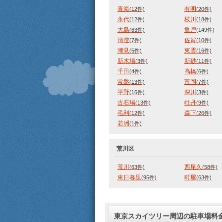
青海
有明
(12件)
(20件)
永代
枝川
(12件)
(18件)
大島
亀戸
(63件)
(149件)
清澄
佐賀
(7件)
(10件)
潮見
東雲
(5件)
(16件)
新木場
新砂
(3件)
(11件)
千田
高橋
(4件)
(6件)
常盤
富岡
(13件)
(7件)
平野
深川
(16件)
(3件)
古石場
牡丹
(13件)
(9件)
毛利
森下
(12件)
(26件)
若洲
(1件)
荒川区
荒川
西尾久
(63件)
(58件)
東日暮里
町屋
(95件)
(63件)
東京スカイツリー周辺の駐車場料