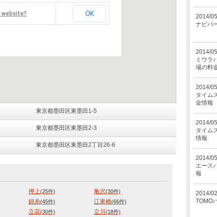
OK
s website?
2014/0
ナビパ
2014/0
ミウラパ
場の料
2014/0
タイム
金情報
東京都墨田区東墨田1-5
2014/0
東京都墨田区東墨田2-3
タイム
情報
東京都墨田区東墨田2丁目26-6
2014/0
エース
報
押上
亀沢
(25件)
(30件)
2014/0
TOMO
錦糸
江東橋
(45件)
(66件)
立花
立川
(30件)
(18件)