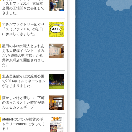
「スミファ 2014」東日本
金属の工場開きに参加して
きました。
すみだファクトリーめぐり
「スミファ 2014」の初日
に参加してきました。
墨田の本物の職人とふれあ
える大規模イベント「すみ
だ3M運動30周年祭」が丸
井錦糸町店で開催されまし
た。
北斎美術館そばの緑町公園
で2014年イルミネーション
がはじまりました。
懐かしいけど新しい、下町
のほっこりとした時間が味
わえるカフェギーゾ
atelierRのパンが雑貨のギ
ャラリーconeruにやってく
る！