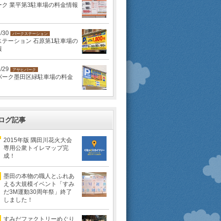
ーク 業平第3駐車場の料金情報
1/30
パークステーション
ステーション 石原第1駐車場の
報
1/29
アサヒパーク
パーク墨田区緑駐車場の料金
ログ記事
2015年版 隅田川花火大会
専用公衆トイレマップ完
成！
墨田の本物の職人とふれあ
える大規模イベント「すみ
だ3M運動30周年祭」終了
しました！
すみだファクトリーめぐり