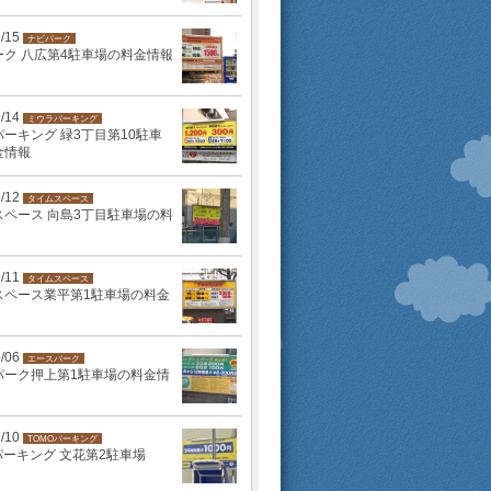
5/15
ナビパーク
ーク 八広第4駐車場の料金情報
5/14
ミウラパーキング
ーキング 緑3丁目第10駐車
金情報
5/12
タイムスペース
スペース 向島3丁目駐車場の料
5/11
タイムスペース
スペース業平第1駐車場の料金
5/06
エースパーク
パーク押上第1駐車場の料金情
2/10
TOMOパーキング
パーキング 文花第2駐車場