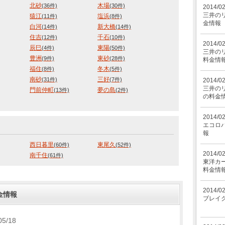
北砂
木場
(36件)
(30件)
2014/0
三井の
猿江
塩浜
(11件)
(8件)
金情報
白河
新大橋
(14件)
(14件)
住吉
千石
(12件)
(10件)
2014/0
辰巳
東陽
(4件)
(50件)
三井のリ
豊洲
東砂
(9件)
(28件)
料金情
福住
冬木
(8件)
(5件)
南砂
三好
(31件)
(7件)
2014/0
三井のリ
門前仲町
夢の島
(13件)
(2件)
の料金
2014/0
エコロ
報
西日暮里
東尾久
(60件)
(52件)
2014/0
南千住
(61件)
東洋カ
料金情
2014/0
金情報
ブレイ
05/18