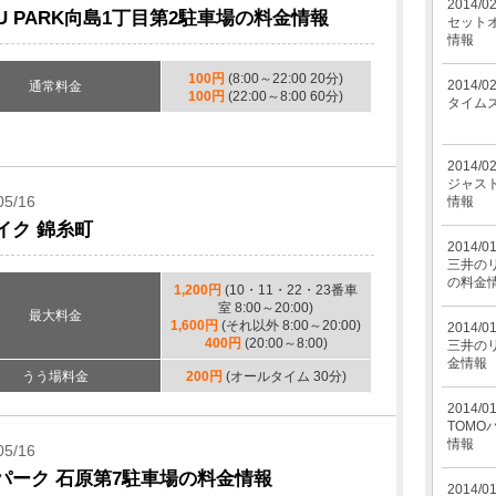
2014/0
BU PARK向島1丁目第2駐車場の料金情報
セット
情報
100円
(8:00～22:00 20分)
2014/0
通常料金
100円
(22:00～8:00 60分)
タイム
2014/0
ジャス
05/16
情報
イク 錦糸町
2014/0
三井のリ
の料金
1,200円
(10・11・22・23番車
室 8:00～20:00)
最大料金
1,600円
(それ以外 8:00～20:00)
2014/0
400円
(20:00～8:00)
三井の
金情報
うう場料金
200円
(オールタイム 30分)
2014/0
TOMO
情報
05/16
パーク 石原第7駐車場の料金情報
2014/0