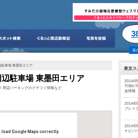
3
昼
辺駐車場 東墨田エリア
東京ス
辺駐車場 東墨田エリア
2014/0
TOBU
！周辺パーキングのクチコミ情報など
金情報
2014/0
。
ブレイク
2014/0
ナビパ
t load Google Maps correctly.