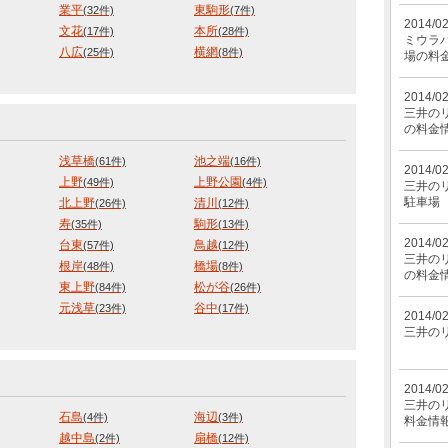
業平
東駒形
(32件)
(7件)
2014/0
文花
本所
(17件)
(28件)
ミウラパ
八広
横網
(25件)
(8件)
場の料
2014/0
三井のリ
の料金
浅草橋
池之端
(61件)
(16件)
2014/0
上野
上野公園
(49件)
(4件)
三井の
駐車場
北上野
清川
(26件)
(12件)
寿
駒形
(35件)
(13件)
2014/0
台東
鳥越
(57件)
(12件)
三井のリ
根岸
橋場
(48件)
(8件)
の料金
東上野
松が谷
(84件)
(26件)
元浅草
谷中
(23件)
(17件)
2014/0
三井のリ
2014/0
三井のリ
石島
海辺
(4件)
(3件)
料金情
越中島
扇橋
(2件)
(12件)