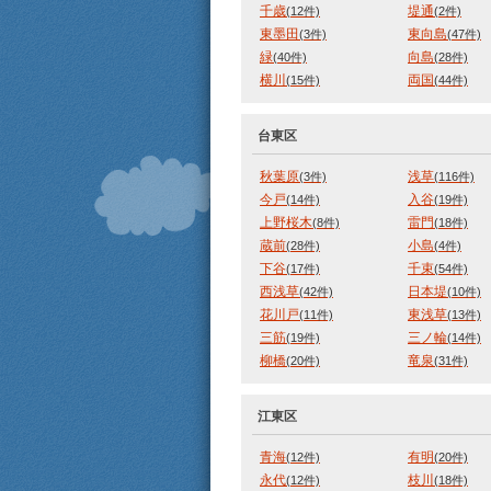
千歳
堤通
(12件)
(2件)
東墨田
東向島
(3件)
(47件)
緑
向島
(40件)
(28件)
横川
両国
(15件)
(44件)
台東区
秋葉原
浅草
(3件)
(116件)
今戸
入谷
(14件)
(19件)
上野桜木
雷門
(8件)
(18件)
蔵前
小島
(28件)
(4件)
下谷
千束
(17件)
(54件)
西浅草
日本堤
(42件)
(10件)
花川戸
東浅草
(11件)
(13件)
三筋
三ノ輪
(19件)
(14件)
柳橋
竜泉
(20件)
(31件)
江東区
青海
有明
(12件)
(20件)
永代
枝川
(12件)
(18件)