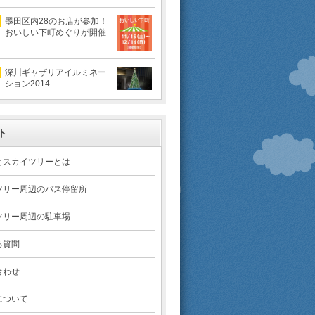
墨田区内28のお店が参加！
おいしい下町めぐりが開催
深川ギャザリアイルミネー
ション2014
ト
とスカイツリーとは
ツリー周辺のバス停留所
ツリー周辺の駐車場
る質問
合わせ
について