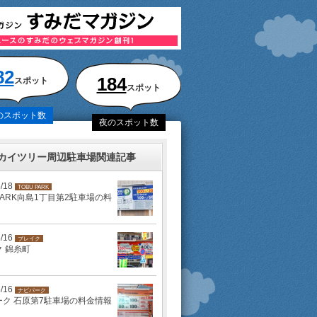
82
184
スポット
スポット
のスポット数
夜のスポット数
カイツリー周辺駐車場関連記事
5/18
TOBU PARK
 PARK向島1丁目第2駐車場の料
5/16
ブレイク
 錦糸町
5/16
ナビパーク
ーク 石原第7駐車場の料金情報