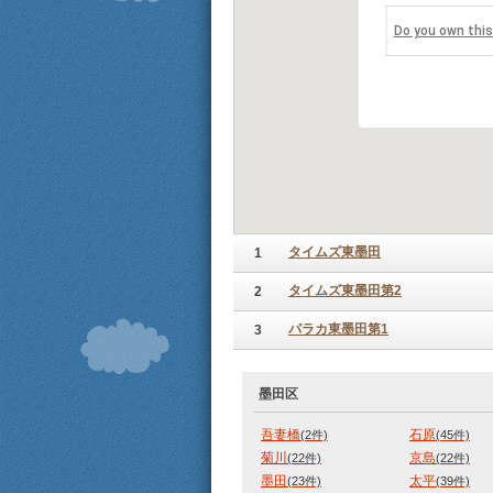
Do you own thi
タイムズ東墨田
1
タイムズ東墨田第2
2
パラカ東墨田第1
3
墨田区
吾妻橋
石原
(2件)
(45件)
菊川
京島
(22件)
(22件)
墨田
太平
(23件)
(39件)