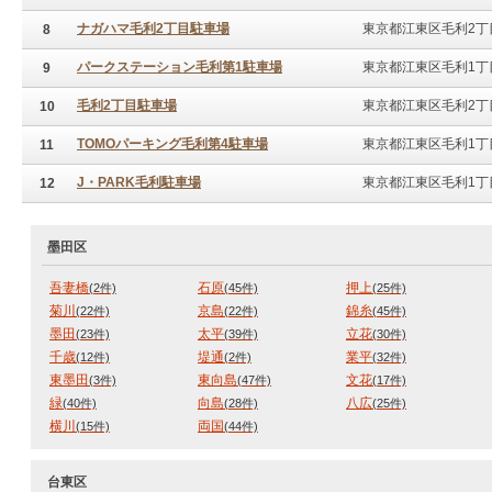
ナガハマ毛利2丁目駐車場
東京都江東区毛利2丁目
8
パークステーション毛利第1駐車場
東京都江東区毛利1丁
9
毛利2丁目駐車場
東京都江東区毛利2丁目
10
TOMOパーキング毛利第4駐車場
東京都江東区毛利1丁目
11
J・PARK毛利駐車場
東京都江東区毛利1丁目
12
墨田区
吾妻橋
石原
押上
(2件)
(45件)
(25件)
菊川
京島
錦糸
(22件)
(22件)
(45件)
墨田
太平
立花
(23件)
(39件)
(30件)
千歳
堤通
業平
(12件)
(2件)
(32件)
東墨田
東向島
文花
(3件)
(47件)
(17件)
緑
向島
八広
(40件)
(28件)
(25件)
横川
両国
(15件)
(44件)
台東区