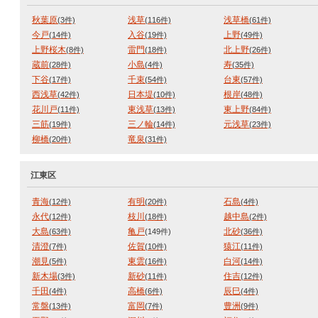
秋葉原
浅草
浅草橋
(3件)
(116件)
(61件)
今戸
入谷
上野
(14件)
(19件)
(49件)
上野桜木
雷門
北上野
(8件)
(18件)
(26件)
蔵前
小島
寿
(28件)
(4件)
(35件)
下谷
千束
台東
(17件)
(54件)
(57件)
西浅草
日本堤
根岸
(42件)
(10件)
(48件)
花川戸
東浅草
東上野
(11件)
(13件)
(84件)
三筋
三ノ輪
元浅草
(19件)
(14件)
(23件)
柳橋
竜泉
(20件)
(31件)
江東区
青海
有明
石島
(12件)
(20件)
(4件)
永代
枝川
越中島
(12件)
(18件)
(2件)
大島
亀戸
北砂
(63件)
(149件)
(36件)
清澄
佐賀
猿江
(7件)
(10件)
(11件)
潮見
東雲
白河
(5件)
(16件)
(14件)
新木場
新砂
住吉
(3件)
(11件)
(12件)
千田
高橋
辰巳
(4件)
(6件)
(4件)
常盤
富岡
豊洲
(13件)
(7件)
(9件)