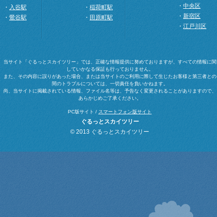
・
中央区
・
入谷駅
・
稲荷町駅
・
新宿区
・
鶯谷駅
・
田原町駅
・
江戸川区
当サイト「ぐるっとスカイツリー」では、正確な情報提供に努めておりますが、すべての情報に関
していかなる保証も行っておりません。
また、その内容に誤りがあった場合、または当サイトのご利用に際して生じたお客様と第三者との
間のトラブルについては、一切責任を負いかねます。
尚、当サイトに掲載されている情報、ファイル名等は、予告なく変更されることがありますので、
あらかじめご了承ください。
PC版サイト /
スマートフォン版サイト
ぐるっとスカイツリー
© 2013 ぐるっとスカイツリー