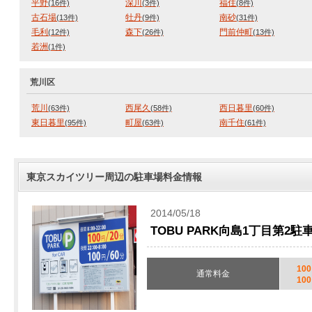
平野
深川
福住
(16件)
(3件)
(8件)
古石場
牡丹
南砂
(13件)
(9件)
(31件)
毛利
森下
門前仲町
(12件)
(26件)
(13件)
若洲
(1件)
荒川区
荒川
西尾久
西日暮里
(63件)
(58件)
(60件)
東日暮里
町屋
南千住
(95件)
(63件)
(61件)
東京スカイツリー周辺の駐車場料金情報
2014/05/18
TOBU PARK向島1丁目第2
10
通常料金
10