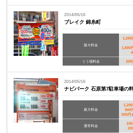
2014/05/16
ブレイク 錦糸町
1,20
最大料金
1,600
うう場料金
20
2014/05/16
ナビパーク 石原第7駐車場の
1,20
最大料金
800
500円
10
通常料金
20