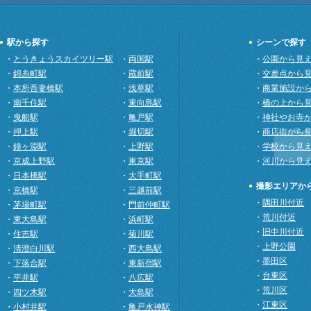
駅から探す
シーンで探す
・
とうきょうスカイツリー駅
・
両国駅
・
公園から見
・
錦糸町駅
・
蔵前駅
・
交差点から
・
本所吾妻橋駅
・
浅草駅
・
商業施設か
・
南千住駅
・
東向島駅
・
橋の上から
・
曳船駅
・
亀戸駅
・
神社やお寺
・
押上駅
・
堀切駅
・
商店街から
・
鐘ヶ淵駅
・
上野駅
・
学校から見
・
京成上野駅
・
東京駅
・
河川から見
・
日本橋駅
・
大手町駅
撮影エリアか
・
京橋駅
・
三越前駅
・
隅田川付近
・
茅場町駅
・
門前仲町駅
・
荒川付近
・
東大島駅
・
浜町駅
・
旧中川付近
・
住吉駅
・
菊川駅
・
上野公園
・
清澄白川駅
・
西大島駅
・
墨田区
・
下落合駅
・
東新宿駅
・
台東区
・
平井駅
・
八広駅
・
荒川区
・
四ツ木駅
・
大島駅
・
江東区
・
小村井駅
・
亀戸水神駅