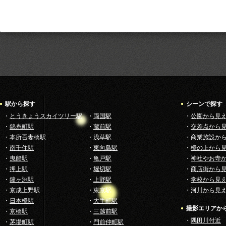
駅から探す
シーンで探す
・
とうきょうスカイツリー駅
・
両国駅
・
公園から見
・
錦糸町駅
・
蔵前駅
・
交差点から
・
本所吾妻橋駅
・
浅草駅
・
商業施設か
・
南千住駅
・
東向島駅
・
橋の上から
・
曳船駅
・
亀戸駅
・
神社やお寺
・
押上駅
・
堀切駅
・
商店街から
・
鐘ヶ淵駅
・
上野駅
・
学校から見
・
京成上野駅
・
東京駅
・
河川から見
・
日本橋駅
・
大手町駅
撮影エリアか
・
京橋駅
・
三越前駅
・
隅田川付近
・
茅場町駅
・
門前仲町駅