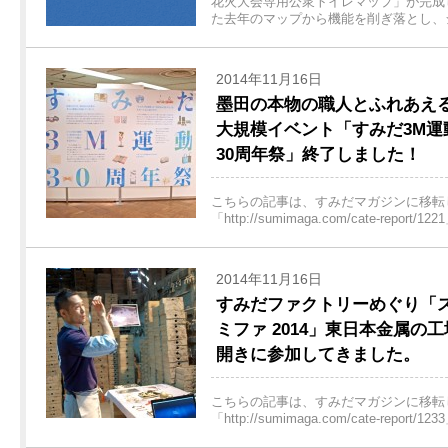
花火大会専用公衆トイレマップ」が完成
た去年のマップから機能を削ぎ落とし、シン
2014年11月16日
墨田の本物の職人とふれあえ
大規模イベント「すみだ3M運
30周年祭」終了しました！
こちらの記事は、すみだマガジンに移転し
「http://sumimaga.com/cate-report/
2014年11月16日
すみだファクトリーめぐり「
ミファ 2014」東日本金属の工
開きに参加してきました。
こちらの記事は、すみだマガジンに移転し
「http://sumimaga.com/cate-report/