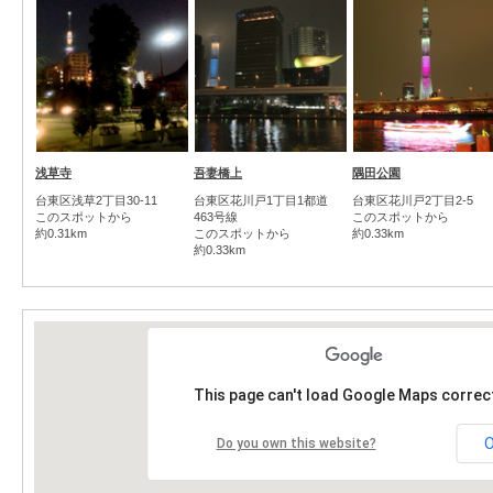
浅草寺
吾妻橋上
隅田公園
台東区浅草2丁目30-11
台東区花川戸1丁目1都道
台東区花川戸2丁目2-5
このスポットから
463号線
このスポットから
約0.31km
このスポットから
約0.33km
約0.33km
This page can't load Google Maps correct
Do you own this website?