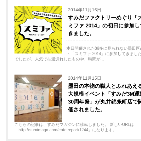
2014年11月16日
すみだファクトリーめぐり「
ミファ 2014」の初日に参加し
きました。
本日開催された滅多に見られない墨田区
ト「スミファ 2014」に参加してきまし
でしたが、人気で抽選漏れしたものや、時間が...
2014年11月15日
墨田の本物の職人とふれあえ
大規模イベント「すみだ3M運
30周年祭」が丸井錦糸町店で
催されました。
こちらの記事は、すみだマガジンに移転しました。 新しいURLは
「http://sumimaga.com/cate-report/1244」になります。...