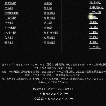
・
荒川付近
・
東大島駅
・
浜町駅
・
旧中川付近
・
住吉駅
・
菊川駅
・
上野公園
・
清澄白川駅
・
西大島駅
・
墨田区
・
下落合駅
・
東新宿駅
・
台東区
・
平井駅
・
八広駅
・
荒川区
・
四ツ木駅
・
大島駅
・
江東区
・
小村井駅
・
亀戸水神駅
・
中央区
・
入谷駅
・
稲荷町駅
・
新宿区
・
鶯谷駅
・
田原町駅
・
江戸川区
当サイト「ぐるっとスカイツリー」では、正確な情報提供に努めておりますが、すべての情報に関
していかなる保証も行っておりません。
また、その内容に誤りがあった場合、または当サイトのご利用に際して生じたお客様と第三者との
間のトラブルについては、一切責任を負いかねます。
尚、当サイトに掲載されている情報、ファイル名等は、予告なく変更されることがありますので、
あらかじめご了承ください。
PC版サイト /
スマートフォン版サイト
ぐるっとスカイツリー
© 2013 ぐるっとスカイツリー