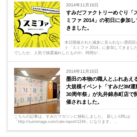
2014年11月16日
すみだファクトリーめぐり「
ミファ 2014」の初日に参加し
きました。
本日開催された滅多に見られない墨田区
ト「スミファ 2014」に参加してきまし
でしたが、人気で抽選漏れしたものや、時間が...
2014年11月15日
墨田の本物の職人とふれあえ
大規模イベント「すみだ3M運
30周年祭」が丸井錦糸町店で
催されました。
こちらの記事は、すみだマガジンに移転しました。 新しいURLは
「http://sumimaga.com/cate-report/1244」になります。...