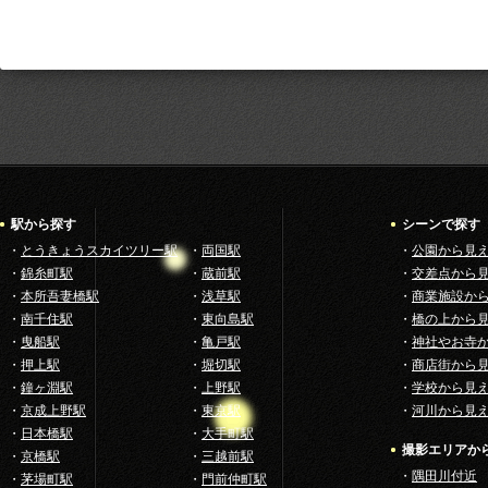
駅から探す
シーンで探す
・
とうきょうスカイツリー駅
・
両国駅
・
公園から見
・
錦糸町駅
・
蔵前駅
・
交差点から
・
本所吾妻橋駅
・
浅草駅
・
商業施設か
・
南千住駅
・
東向島駅
・
橋の上から
・
曳船駅
・
亀戸駅
・
神社やお寺
・
押上駅
・
堀切駅
・
商店街から
・
鐘ヶ淵駅
・
上野駅
・
学校から見
・
京成上野駅
・
東京駅
・
河川から見
・
日本橋駅
・
大手町駅
撮影エリアか
・
京橋駅
・
三越前駅
・
隅田川付近
・
茅場町駅
・
門前仲町駅