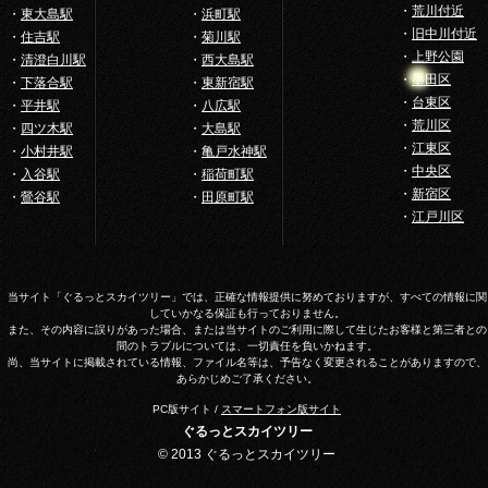
・
荒川付近
・
東大島駅
・
浜町駅
・
旧中川付近
・
住吉駅
・
菊川駅
・
上野公園
・
清澄白川駅
・
西大島駅
・
墨田区
・
下落合駅
・
東新宿駅
・
台東区
・
平井駅
・
八広駅
・
荒川区
・
四ツ木駅
・
大島駅
・
江東区
・
小村井駅
・
亀戸水神駅
・
中央区
・
入谷駅
・
稲荷町駅
・
新宿区
・
鶯谷駅
・
田原町駅
・
江戸川区
当サイト「ぐるっとスカイツリー」では、正確な情報提供に努めておりますが、すべての情報に関
していかなる保証も行っておりません。
また、その内容に誤りがあった場合、または当サイトのご利用に際して生じたお客様と第三者との
間のトラブルについては、一切責任を負いかねます。
尚、当サイトに掲載されている情報、ファイル名等は、予告なく変更されることがありますので、
あらかじめご了承ください。
PC版サイト /
スマートフォン版サイト
ぐるっとスカイツリー
© 2013 ぐるっとスカイツリー