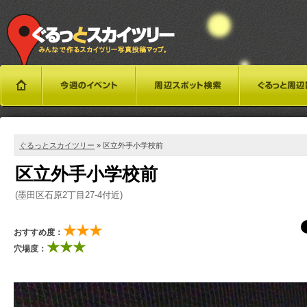
ぐるっとスカイツリー
» 区立外手小学校前
区立外手小学校前
(墨田区石原2丁目27-4付近)
★★★
おすすめ度：
★★★
穴場度：