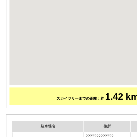
1.42 k
スカイツリーまでの距離：約
駐車場名
住所
?????????????