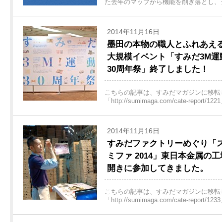
た去年のマップから機能を削ぎ落とし、シン
2014年11月16日
墨田の本物の職人とふれあえ
大規模イベント「すみだ3M運
30周年祭」終了しました！
こちらの記事は、すみだマガジンに移転し
「http://sumimaga.com/cate-report/
2014年11月16日
すみだファクトリーめぐり「
ミファ 2014」東日本金属の工
開きに参加してきました。
こちらの記事は、すみだマガジンに移転し
「http://sumimaga.com/cate-report/