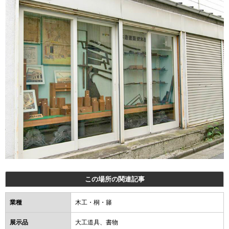
この場所の関連記事
業種
木工・桐・籐
展示品
大工道具、書物