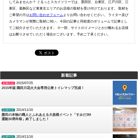
してみませんか？ ぐるっとスカイツリーでは、墨田区、台東区、江戸川区、江
東区、葛飾区など東東京エリアのお店様の取材を受け付けております。 取材を
ご希望の方は
お問い合わせフォーム
よりお問い合わせください。 ライター及び
カメラマンが実際に取材に伺い、今回の記事と同程度のボリュームで記事とし
てご紹介させていただきます。 ※一部、サイトのイメージとかけ離れるお店様
はお断りさせていただく場合がございます。予めご了承ください。
新着記事
2015/07/25
お知らせ
2015年版 隅田川花火大会専用公衆トイレマップ完成！
2014/11/16
レポート
墨田の本物の職人とふれあえる大規模イベント「すみだ3M
運動30周年祭」終了しました！
2014/11/16
レポート