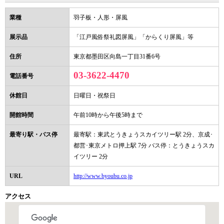
業種
羽子板・人形・屏風
展示品
「江戸風俗祭礼図屏風」「からくり屏風」等
住所
東京都墨田区向島一丁目31番6号
03-3622-4470
電話番号
休館日
日曜日・祝祭日
開館時間
午前10時から午後5時まで
最寄り駅・バス停
最寄駅：東武とうきょうスカイツリー駅 2分、京成･
都営･東京メトロ押上駅 7分 バス停：とうきょうスカ
イツリー 2分
URL
http://www.byoubu.co.jp
アクセス