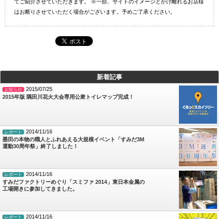
てご紹介させていただきます。 ※一部、サイトのイメージとかけ離れるお店様
はお断りさせていただく場合がございます。予めご了承ください。
新着記事
2015/07/25
お知らせ
2015年版 隅田川花火大会専用公衆トイレマップ完成！
2014/11/16
レポート
墨田の本物の職人とふれあえる大規模イベント「すみだ3M
運動30周年祭」終了しました！
2014/11/16
レポート
すみだファクトリーめぐり「スミファ 2014」東日本金属の
工場開きに参加してきました。
2014/11/16
レポート